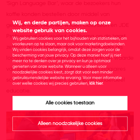
‘Sign Language Bar’, waar de bezoekers hun
koffie konden bestellen door middel van
Wij, en derde partijen, maken op onze
gebarentaal. Hiermee wilden Obsession en JDE
website gebruik van cookies.
Professional inclusiviteit als thema op de kaart
Wij gebruiken cookies voor het bijhouden van statistieken, om
voorkeuren op te slaan, maar ook voor marketingdoeleinden.
zetten. Op die manier droeg ook Naturalis als
Wij vinden cookies belangrijk, omdat deze zorgen voor de
bescherming van jouw privacy. Op deze manier hoef jij niet
locatie bij aan de bewustwording van de waarde
meer na te denken over je privacy en kun je optimaal
genieten van onze website. Wanneer u alleen voor
van biodiversiteit. Door de inzet van stagiaires
noodzakelijke cookies kiest, zorgt dat voor een minder
gebruiksvriendelijke website ervaring. Voor meer informatie
scoorde dit evenement ook op het onderdeel
over welke cookies wij precies gebruiken,
klik hier
.
educatie.
Alle cookies toestaan
Alleen noodzakelijke cookies