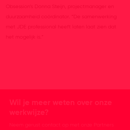
Obsession’s Donna Steijn, projectmanager en
duurzaamheid coördinator. “De samenwerking
met JDE professional heeft laten laat zien dat
het mogelijk is.”
Wil je meer weten over onze
werkwijze?
Neem gerust contact op met onze Partners