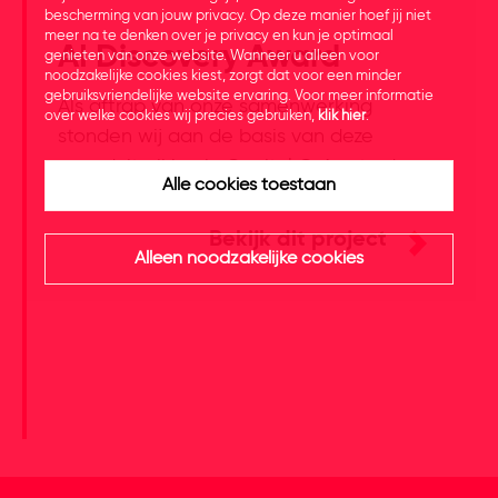
bescherming van jouw privacy. Op deze manier hoef jij niet
meer na te denken over je privacy en kun je optimaal
AI Discovery Award
genieten van onze website. Wanneer u alleen voor
noodzakelijke cookies kiest, zorgt dat voor een minder
gebruiksvriendelijke website ervaring. Voor meer informatie
Als aftrap van onze samenwerking
over welke cookies wij precies gebruiken,
klik hier
.
stonden wij aan de basis van deze
awarduitreiking in Capital C, Amsterdam.
Alle cookies toestaan
Meer lezen over dit event? Lees het hier.
Bekijk dit project
Alleen noodzakelijke cookies