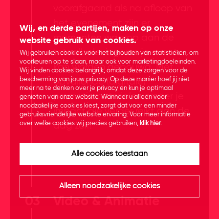
voorafgaand als na afloop van
het evenement zijn er
Wij, en derde partijen, maken op onze
momenten waarop aan de
website gebruik van cookies.
totaalbeleving van je event
Wij gebruiken cookies voor het bijhouden van statistieken, om
voorkeuren op te slaan, maar ook voor marketingdoeleinden.
kan worden gebouwd. Met
Wij vinden cookies belangrijk, omdat deze zorgen voor de
bescherming van jouw privacy. Op deze manier hoef jij niet
opvallende (digitale)
meer na te denken over je privacy en kun je optimaal
promotiematerialen creëer je
genieten van onze website. Wanneer u alleen voor
noodzakelijke cookies kiest, zorgt dat voor een minder
impact die verder reikt dan de
gebruiksvriendelijke website ervaring. Voor meer informatie
over welke cookies wij precies gebruiken,
klik hier
.
dag zelf!
Alle cookies toestaan
Alleen noodzakelijke cookies
03
Video & Animatie