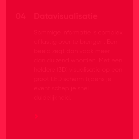
04
Datavisualisatie
Sommige informatie is complex
of lastig over te brengen. Een
beeld zegt dan vaak meer
dan duizend woorden. Met een
heldere (3D) visualisatie op een
groot LED scherm tijdens je
event schep je snel
duidelijkheid.