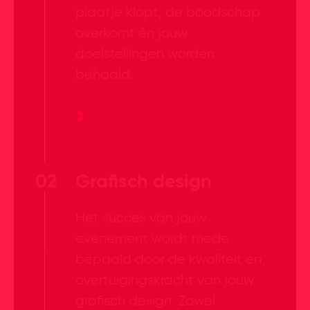
plaatje klopt, de boodschap
overkomt én jouw
doelstellingen worden
behaald.
02
Grafisch design
Het succes van jouw
evenement wordt mede
bepaald door de kwaliteit en
overtuigingskracht van jouw
grafisch design. Zowel