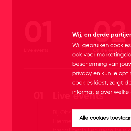
01
02
Wij, en derde partij
Wij gebruiken cookies
Live events
Online events
ook voor marketingdoe
bescherming van jouw 
privacy en kun je opt
cookies kiest, zorgt d
informatie over welke 
01
Live events
Bij Obsession geloven we in 
Alle cookies toestaa
Hiermee creëer je momentum e
brengt bedrijf en mens bij 