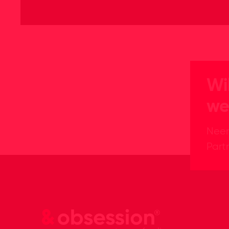
Wi
we
Neem
Partn