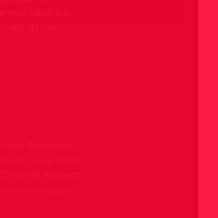
nement helpt jou
n dat dit doel
er flexibiliteit,
houden is de motor
 Dit is hét moment
projectmanagers.