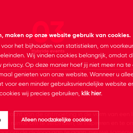
03
en, maken op onze website gebruik van cookies.
 voor het bijhouden van statistieken, om voorkeu
Hybride events
leinden. Wij vinden cookies belangrijk, omdat d
privacy. Op deze manier hoef jij niet meer na te
imaal genieten van onze website. Wanneer u alle
at voor een minder gebruiksvriendelijke website e
cookies wij precies gebruiken,
klik hier
.
de kracht van de ontmoeting in de vorm van een 
n
Alleen noodzakelijke cookies
n ruimte om te verbinden, te inspireren en te on
elkaar om de dialoog aan te gaan, nieuwe samenw