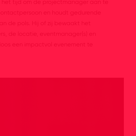
s het tijd om de projectmanager aan te
w contactpersoon en houdt gedurende
n de pols. Hij of zij bewaakt het
ers, de locatie, eventmanager(s) en
keloos een impactvol evenement te