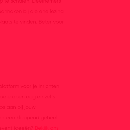
op te schalen. Deelnemers
anhaken bij die ene lezing
laats te vinden. Beter voor
latform voor je inrichten
rtuele open dag en zelfs
oos aan bij jouw
amen een kloppend geheel
 event ideeën?
Bekijk ons