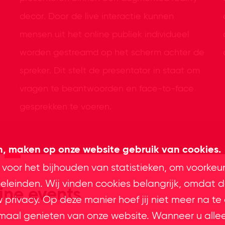
decor. Door de live interactie kunnen
mensen uit het online publiek individueel
worden gestreamd op het scherm achter de
spreker. Dit stelt de presentator in staat om
vragen te beantwoorden en face-to-face
gesprekken te voeren.
en, maken op onze website gebruik van cookies.
 voor het bijhouden van statistieken, om voorkeu
leinden. Wij vinden cookies belangrijk, omdat d
line events
privacy. Op deze manier hoef jij niet meer na te
imaal genieten van onze website. Wanneer u alle