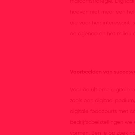
marcomstrategie. Digitaa
hoeven niet meer een hele
die voor hen interessant i
de agenda én het milieu 
Voorbeelden van succesvo
Voor de ultieme digitale b
zoals een digitaal podium,
digitale foodcourts met ca
bedrijfsdoelstellingen we
vormen. Ben je op zoek n