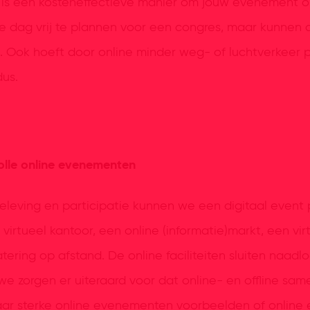
l is een kosteneffectieve manier om jouw evenement 
 dag vrij te plannen voor een congres, maar kunnen a
s. Ook hoeft door online minder weg- of luchtverkeer p
dus.
lle online evenementen
eleving en participatie kunnen we een digitaal event p
 virtueel kantoor, een online (informatie)markt, een vi
tering op afstand. De online faciliteiten sluiten naadl
 we zorgen er uiteraard voor dat online- en offline s
aar sterke online evenementen voorbeelden of online