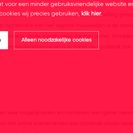
at voor een minder gebruiksvriendelijke website e
cookies wij precies gebruiken,
klik hier
.
e events is door corona in een stroomversnelling geraa
n combinatie met het digitaal thuiswerken is de aand
alitatieve online events werd daarom groter. Inmidde
n
Alleen noodzakelijke cookies
e evenementenbranche en is er naast de noodzaak ook
vele mogelijkheden en voordelen: een groter bereik, fl
or dat online evenementen een blijvende plaats verdi