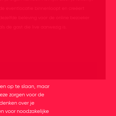
de eventlocatie binnenloopt en creëert
dezelfde beleving voor de online bezoeker
als de gast die live aanwezig is.
ren op te slaan, maar
eze zorgen voor de
 denken over je
en voor noodzakelijke