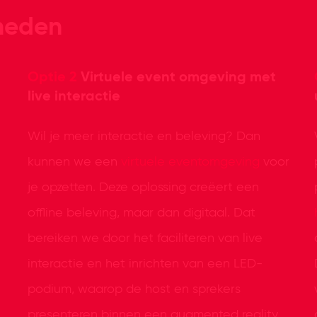
kheden
Optie 2
Virtuele event omgeving met
live interactie
Wil je meer interactie en beleving? Dan
kunnen we een
virtuele eventomgeving
voor
je opzetten. Deze oplossing creëert een
offline beleving, maar dan digitaal. Dat
bereiken we door het faciliteren van live
interactie en het inrichten van een LED-
podium, waarop de host en sprekers
presenteren binnen een augmented reality