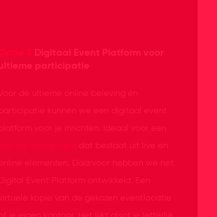
Optie 3
Digitaal Event Platform voor
ultieme participatie
Voor de ultieme online beleving én
participatie kunnen we een digitaal event
platform voor je inrichten. Ideaal voor een
hybride evenement
dat bestaat uit live en
online elementen. Daarvoor hebben we het
Digital Event Platform ontwikkeld. Een
virtuele kopie van de gekozen eventlocatie
of je eigen kantoor. Het lijkt alsof je letterlijk