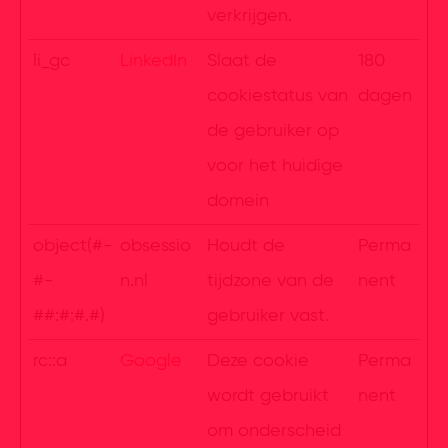
verkrijgen.
li_gc
LinkedIn
Slaat de
180
cookiestatus van
dagen
de gebruiker op
voor het huidige
domein
object(#-
obsessio
Houdt de
Perma
#-
n.nl
tijdzone van de
nent
##:#:#.#)
gebruiker vast.
rc::a
Google
Deze cookie
Perma
wordt gebruikt
nent
om onderscheid