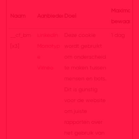
Maximale
Naam
Aanbieder
Doel
bewaarter
__cf_bm
LinkedIn
Deze cookie
1 dag
[x3]
Monotyp
wordt gebruikt
e
om onderscheid
Vimeo
te maken tussen
mensen en bots.
Dit is gunstig
voor de website
om juiste
rapporten over
het gebruik van