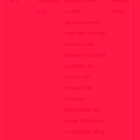
tPL
obsessio
Deze cookie
Perma
n.nl
wordt
nent
geassocieerd
met een bundel
cookies die
dienen voor het
ophalen en
tonen van
inhoud. De
cookies
behouden de
juiste staat van
lettertype, blog,