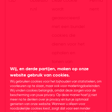
t3D
obsessio
Deze cookie
Perma
n.nl
wordt
nent
geassocieerd
met een bundel
cookies die
dienen voor het
ophalen en
tonen van
Wij, en derde partijen, maken op onze
inhoud. De
website gebruik van cookies.
cookies
Wij gebruiken cookies voor het bijhouden van statistieken, om
voorkeuren op te slaan, maar ook voor marketingdoeleinden.
behouden de
Wij vinden cookies belangrijk, omdat deze zorgen voor de
bescherming van jouw privacy. Op deze manier hoef jij niet
juiste staat van
meer na te denken over je privacy en kun je optimaal
genieten van onze website. Wanneer u alleen voor
lettertype, blog,
noodzakelijke cookies kiest, zorgt dat voor een minder