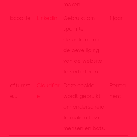
maken.
bcookie
LinkedIn
Gebruikt om
1 jaar
spam te
detecteren en
de beveiliging
van de website
te verbeteren.
cf.turnstil
Cloudflar
Deze cookie
Perma
e.u
e
wordt gebruikt
nent
om onderscheid
te maken tussen
mensen en bots.