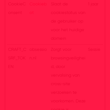
CookieC
Cookieb
Slaat de
1 jaar
onsent
ot
cookiestatus van
de gebruiker op
voor het huidige
domein
CRAFT_C
obsessio
Zorgt voor
Sessie
SRF_TOK
n.nl
browsingveilighei
EN
d, door
vervalsing van
cross-site
verzoeken te
voorkomen. Deze
cookie is