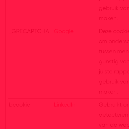
gebruik va
maken.
_GRECAPTCHA
Google
Deze cooki
om ondersc
tussen mens
gunstig vo
juiste rapp
gebruik va
maken.
bcookie
LinkedIn
Gebruikt o
detecteren 
van de web