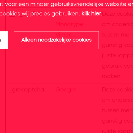
at voor een minder gebruiksvriendelijke website e
cookies wij precies gebruiken,
klik hier
.
__cf_bm [x3]
LinkedIn
Deze cooki
Monotype
om ondersc
Vimeo
tussen mens
n
Alleen noodzakelijke cookies
gunstig vo
juiste rapp
gebruik va
maken.
_grecaptcha
Google
Deze cooki
om ondersc
tussen mens
gunstig vo
juiste rapp