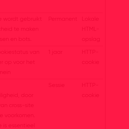
e wordt gebruikt
Permanent
Lokale
heid te maken
HTML-
sen en bots.
opslag
ookiestatus van
1 jaar
HTTP-
r op voor het
cookie
mein
Sessie
HTTP-
ligheid, door
cookie
van cross-site
te voorkomen.
 is essentieel