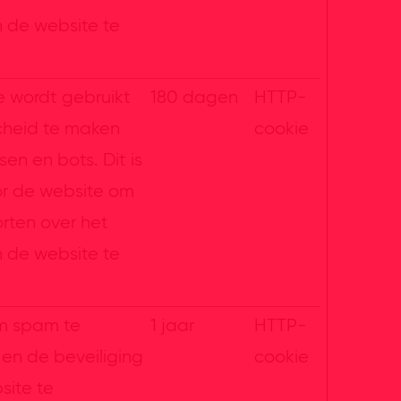
n de website te
e wordt gebruikt
180 dagen
HTTP-
heid te maken
cookie
en en bots. Dit is
or de website om
orten over het
n de website te
m spam te
1 jaar
HTTP-
en de beveiliging
cookie
site te