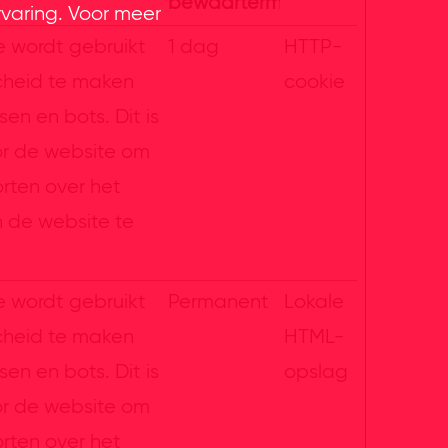
bewaartermijn
rvaring. Voor meer
e wordt gebruikt
1 dag
HTTP-
heid te maken
cookie
en en bots. Dit is
or de website om
orten over het
n de website te
e wordt gebruikt
Permanent
Lokale
heid te maken
HTML-
en en bots. Dit is
opslag
or de website om
orten over het