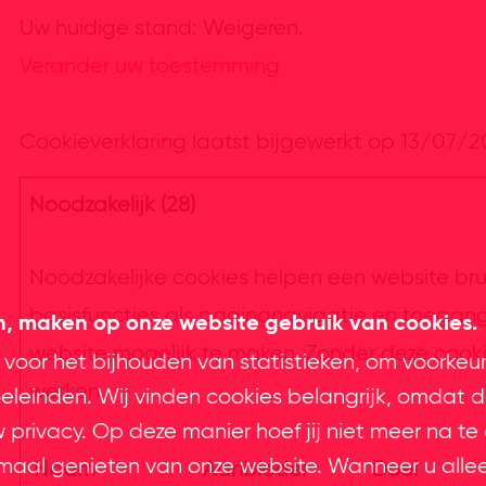
Uw huidige stand: Weigeren.
Verander uw toestemming
Cookieverklaring laatst bijgewerkt op 13/07/
Noodzakelijk (28)
Noodzakelijke cookies helpen een website br
basisfuncties als paginanavigatie en toegan
en, maken op onze website gebruik van cookies.
website mogelijk te maken. Zonder deze cook
 voor het bijhouden van statistieken, om voorkeu
werken.
leinden. Wij vinden cookies belangrijk, omdat d
privacy. Op deze manier hoef jij niet meer na te
imaal genieten van onze website. Wanneer u alle
Naam
Aanbieder
Doel