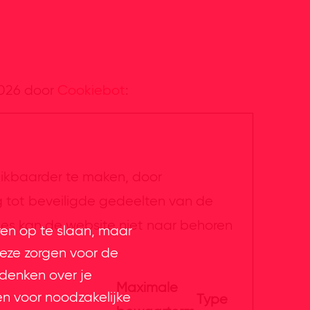
2026 door
Cookiebot
:
uikbaarder te maken, door
g tot beveiligde gedeelten van de
ies kan de website niet naar behoren
ren op te slaan, maar
eze zorgen voor de
 denken over je
Maximale
en voor noodzakelijke
Type