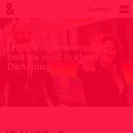
Contact
LHBTIQ+ gemeenschap
balt de vuist in kleurrijk
Den Haag