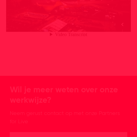
Wil je meer weten over onze
werkwijze?
Neem gerust contact op met onze Partners
for Live