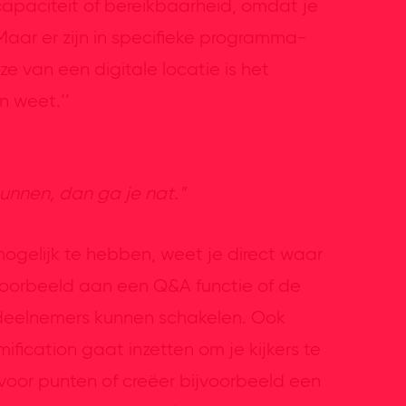
r capaciteit of bereikbaarheid, omdat je
aar er zijn in specifieke programma-
e van een digitale locatie is het
n weet.’’
kunnen, dan ga je nat.”
 mogelijk te hebben, weet je direct waar
jvoorbeeld aan een Q&A functie of de
 deelnemers kunnen schakelen. Ook
ification gaat inzetten om je kijkers te
voor punten of creëer bijvoorbeeld een