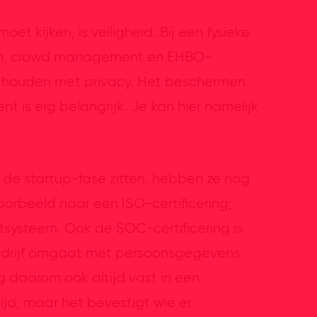
et kijken, is veiligheid. Bij een fysieke
en, crowd management en EHBO-
ng houden met privacy. Het beschermen
t is erg belangrijk. Je kan hier namelijk
de startup-fase zitten, hebben ze nog
jvoorbeeld naar een ISO-certificering;
systeem. Ook de SOC-certificering is
bedrijf omgaat met persoonsgegevens
g daarom ook altijd vast in een
jd, maar het bevestigt wie er