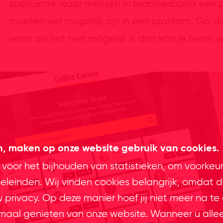
spelruimte waar mensen in teamverband een pr
moeten wel mogelijk zijn in een platform. Ga du
want als het niet mogelijk is dan kan je beter 
en, maken op onze website gebruik van cookies.
 voor het bijhouden van statistieken, om voorkeu
leinden. Wij vinden cookies belangrijk, omdat d
privacy. Op deze manier hoef jij niet meer na te
imaal genieten van onze website. Wanneer u alle