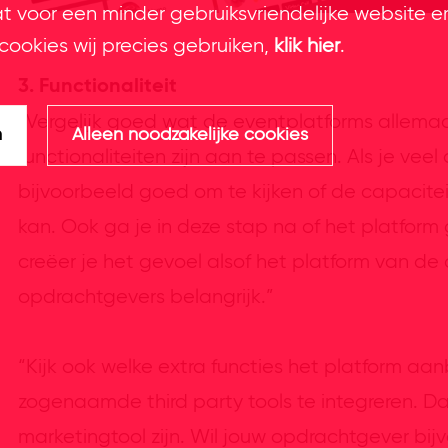
at voor een minder gebruiksvriendelijke website e
cookies wij precies gebruiken,
klik hier
.
3. Functionaliteit
“Vergelijk goed wat de eventplatforms allema
n
Alleen noodzakelijke cookies
functionaliteiten zijn aan te passen. Als je vee
bijvoorbeeld goed om te kijken of de capacite
kan. Ook ga je in deze stap na of het platfo
creëer je het gevoel alsof het platform van de 
opdrachtgevers belangrijk.”
“Kijk ook welke extra functies het platform aa
zogenaamde third party tools te integreren. 
marketingtool zijn. Wil jouw opdrachtgever bi