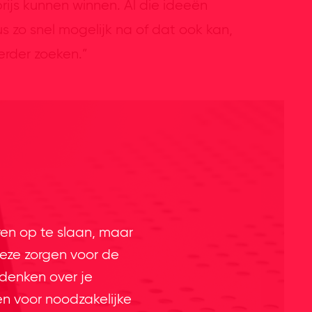
ijs kunnen winnen. Al die ideeën
s zo snel mogelijk na of dat ook kan,
verder zoeken.”
ren op te slaan, maar
eze zorgen voor de
 denken over je
en voor noodzakelijke