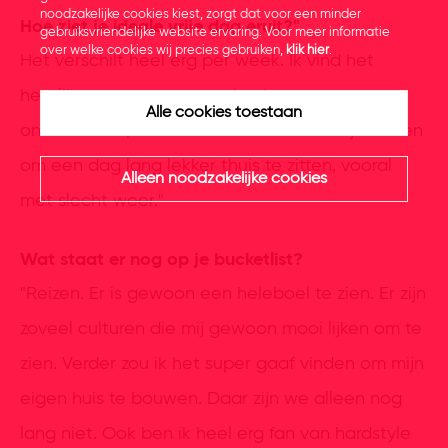
noodzakelijke cookies kiest, zorgt dat voor een minder
Hoe ziet je ideale vrije dag eruit?"
gebruiksvriendelijke website ervaring. Voor meer informatie
over welke cookies wij precies gebruiken,
klik hier
.
Het verschilt heel erg per week. Ik vind het
heerlijk om gewoon een dag iets te
Alle cookies toestaan
ondernemen, maar ik kan het ook heerlijk vinden
om een dag lang lekker thuis te zitten, vooral
Alleen noodzakelijke cookies
met slecht weer."
Wat staat er nog op je bucketlist?
"Reizen. Er is gewoon een heleboel te zien. Er zijn
zoveel culturen die mij gewoon mooi lijken om te
zien. Verder zou ik het super gaaf vinden om mijn
eigen huis te bouwen. Daar zijn we alleen nog
lang niet. Ook ben ik heel erg fan van hardstyle