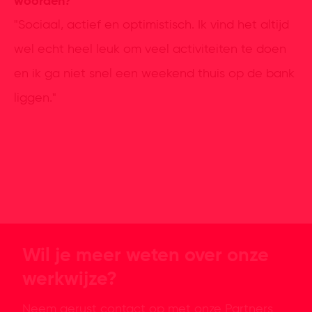
woorden?
"Sociaal, actief en optimistisch. Ik vind het altijd
wel echt heel leuk om veel activiteiten te doen
en ik ga niet snel een weekend thuis op de bank
liggen."
Wil je meer weten over onze
werkwijze?
Neem gerust contact op met onze Partners