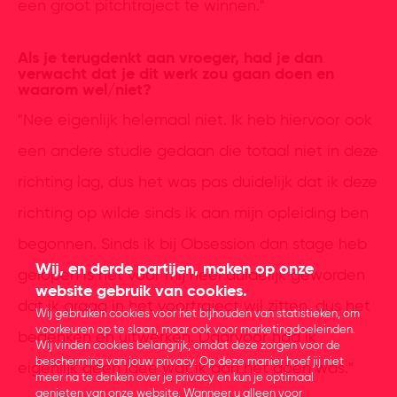
een groot pitchtraject te winnen."
Als je terugdenkt aan vroeger, had je dan
verwacht dat je dit werk zou gaan doen en
waarom wel/niet?
"Nee eigenlijk helemaal niet. Ik heb hiervoor ook
een andere studie gedaan die totaal niet in deze
richting lag, dus het was pas duidelijk dat ik deze
richting op wilde sinds ik aan mijn opleiding ben
begonnen. Sinds ik bij Obsession dan stage heb
Wij, en derde partijen, maken op onze
gelopen is het voor mij heel duidelijk geworden
website gebruik van cookies.
dat ik graag in het voortraject wil zitten, dus het
Wij gebruiken cookies voor het bijhouden van statistieken, om
voorkeuren op te slaan, maar ook voor marketingdoeleinden.
bedenken en uitwerken. Daarvoor had ik
Wij vinden cookies belangrijk, omdat deze zorgen voor de
bescherming van jouw privacy. Op deze manier hoef jij niet
eigenlijk geen idee wat ik aan het doen was."
meer na te denken over je privacy en kun je optimaal
genieten van onze website. Wanneer u alleen voor