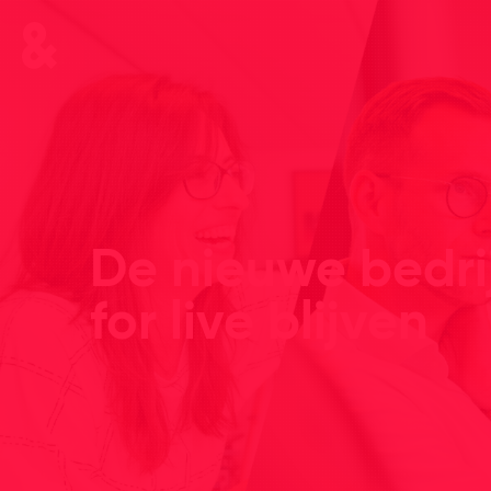
De nieuwe bedri
for live blijven