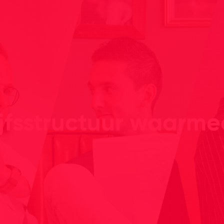
jfsstructuur waarmee