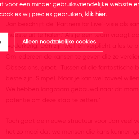
at voor een minder gebruiksvriendelijke website e
cookies wij precies gebruiken,
klik hier
.
Jan beschrijft de ‘Partners for Live’-visie als
meeste uit te halen.‘ Als je een team vraagt da
n
Alleen noodzakelijke cookies
wederkerig. Dan zijn we hen verplicht alles t
Om iedereen de kansen te geven die ze verdien
Obsessions, groot. ‘Tussen al die fantastische 
beste zijn. Simpel. Maar je kan wel zoveel wille
We hebben langzaam gebouwd naar dit mome
potentie om deze stap te zetten.’
Toch gaat de nieuwe structuur voor Jan veel ve
het zo mooi dat we mensen die kans kunnen gev