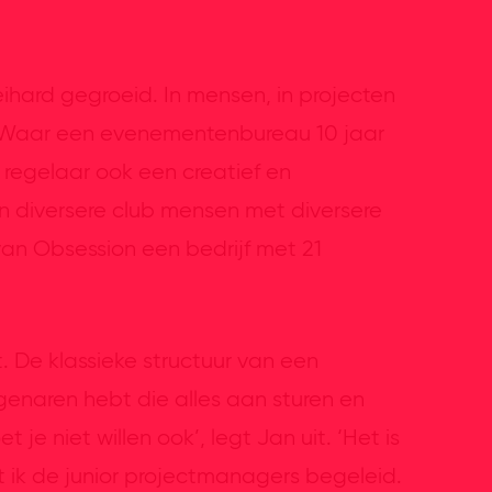
eihard gegroeid. In mensen, in projecten
n. Waar een evenementenbureau 10 jaar
 regelaar ook een creatief en
en diversere club mensen met diversere
an Obsession een bedrijf met 21
t. De klassieke structuur van een
enaren hebt die alles aan sturen en
je niet willen ook’, legt Jan uit. ‘Het is
ik de junior projectmanagers begeleid.