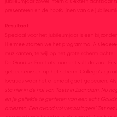
jubileumjaar zowel intern als extern zichtbaar
presenteren en de hoofdlijnen van de jubileum
Resultaat
Speciaal voor het jubileumjaar is een bijzonde
Hiermee starten we het programma. Als iedereen
muzikanten, terwijl op het grote scherm achter
De Goudse. Een trots moment vult de zaal. Er vo
gebeurtenissen op het scherm. Collega's zijn 
locaties waar het allemaal gaat gebeuren. Als r
sta hier in de hal van Taets in Zaandam. Nu nog k
en je geliefde te genieten van een echt Goudse
artiesten. Een avond vol verrassingen!’ Zet het