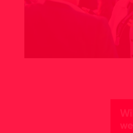
Wi
we