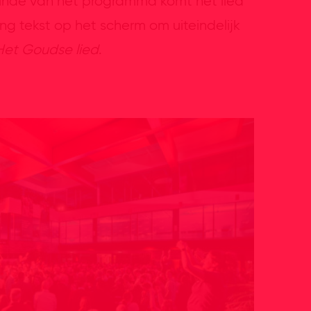
einde van het programma komt het lied
g tekst op het scherm om uiteindelijk
Het Goudse lied
.