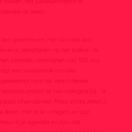
 te maken, het jubileumthema te
kalender te delen.
r lied geschreven:
Het Goudse lied
.
 er is, verschijnen op het balkon de
 hen beelden verschijnen van 100 jaar
lgt een visualisatie van alle
uitgezwermd naar de verschillende
eporters praten ze hun collega’s bij. “
Ik
aal, kil en donker. Maar straks zitten jij
 feest. Met al je collega’s en top
 maar in je agenda en hou alle