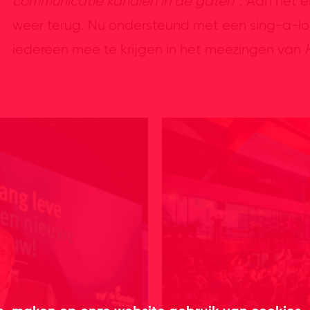
communicatie kanalen in de gaten
”. Aan het 
weer terug. Nu ondersteund met een sing-a-lon
iedereen mee te krijgen in het meezingen van