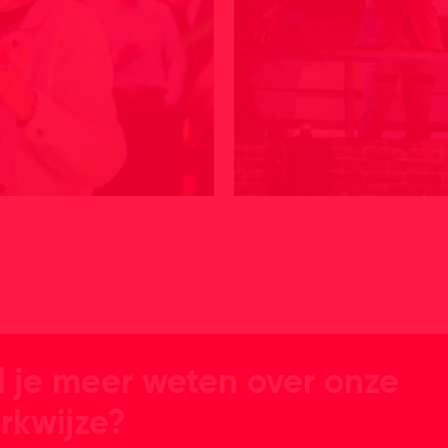
l je meer weten over onze
rkwijze?