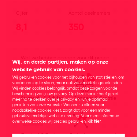
Cijfer
Aantal deelnemers
8,1
350
Wat we hebben gedaan voor dit project
Wij, en derde partijen, maken op onze
website gebruik van cookies.
Wij gebruiken cookies voor het bijhouden van statistieken, om
voorkeuren op te slaan, maar ook voor marketingdoeleinden.
Wij vinden cookies belangrijk, omdat deze zorgen voor de
bescherming van jouw privacy. Op deze manier hoef jij niet
Strategie & Advies
Concept & Creatie
meer na te denken over je privacy en kun je optimaal
genieten van onze website. Wanneer u alleen voor
noodzakelijke cookies kiest, zorgt dat voor een minder
gebruiksvriendelijke website ervaring. Voor meer informatie
over welke cookies wij precies gebruiken,
klik hier
.
Content & Design
Projectmanagement