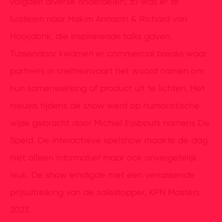
volgden diverse onderdelen; zo was er te
luisteren naar Hakim Annaciri & Richard van
Hooijdonk, die inspirerende talks gaven.
Tussendoor kwamen er commercial breaks waar
partners in sneltreinvaart het woord namen om
hun samenwerking of product uit te lichten. Het
nieuws tijdens de show werd op humoristische
wijze gebracht door Michiel Eijsbouts namens De
Speld. De interactieve spelshow maakte de dag
niet alleen informatief maar ook onvergetelijk
leuk. De show eindigde met een verrassende
prijsuitreiking van de salestopper, KPN Masters
2023.