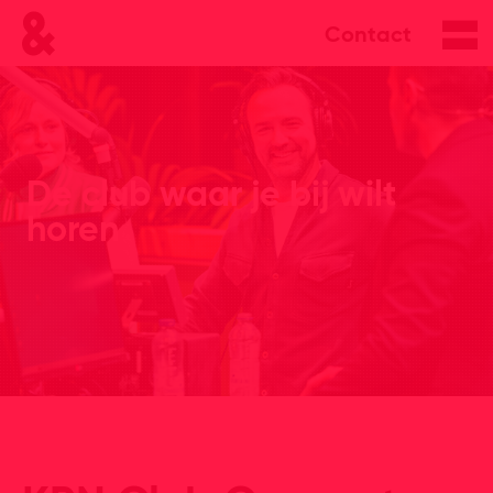
Contact
De club waar je bij wilt
horen