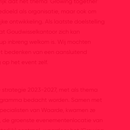
rijk dat het thema ‘Growing together’
edoeld als organisatie, maar ook om
e ontwikkeling. Als laatste doelstelling
at Goudwisselkantoor zich kan
up inbreng welkom is. Wij mochten
t bedenken van een aansluitend
op het event zelf.
e strategie 2023-2027, met als thema
t programma bedacht worden. Samen met
Specialisten van Waarde, kwamen ze
um, de groenste evenementenlocatie van