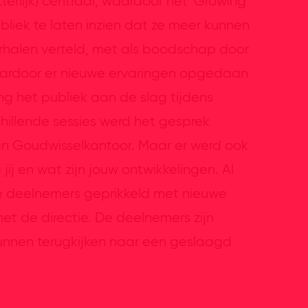
terlijk) centraal, waardoor het ‘Growing
liek te laten inzien dat ze meer kunnen
erhalen verteld, met als boodschap door
aardoor er nieuwe ervaringen opgedaan
g het publiek aan de slag tijdens
hillende sessies werd het gesprek
 Goudwisselkantoor. Maar er werd ook
jij en wat zijn jouw ontwikkelingen. Al
 deelnemers geprikkeld met nieuwe
t de directie. De deelnemers zijn
unnen terugkijken naar een geslaagd