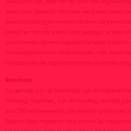
werkzaam zijn, was het dit jaar ook erg belang
werd door geleefd. Hiermee werd niet alleen b
bewustwording te creëren rondom de persoonlijk
moest er met dit event voor gezorgd worden d
positioneren als een organisatie waar bottom-
Goudwisselkantoor ondersteunen met zowel he
concept als de organisatorische ondersteuning 
Resultaat
Als gevolg van de lancering van de organisati
'Growing Together', kon de invulling van he
zo’n 330 medewerkers, die worden gezien als 
tijdens deze inspiratie dag samen bij Inspyri