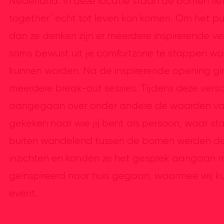
Nederland. In deze locatie staan de bomen (let
together’ echt tot leven kon komen. Om het pub
dan ze denken zijn er meerdere inspirerende v
soms bewust uit je comfortzone te stappen w
kunnen worden. Na de inspirerende opening gin
meerdere break-out sessies. Tijdens deze versc
aangegaan over onder andere de waarden van
gekeken naar wie jij bent als persoon, waar sta 
buiten wandelend tussen de bomen werden de
inzichten en konden ze het gesprek aangaan me
geïnspireerd naar huis gegaan, waarmee wij k
event.