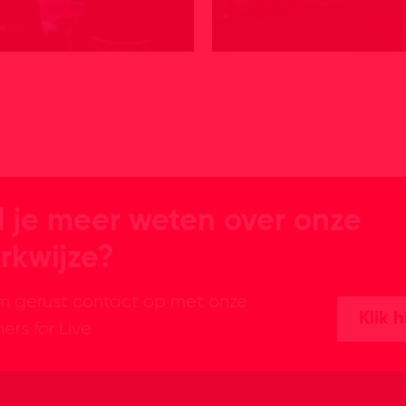
l je meer weten over onze
rkwijze?
 gerust contact op met onze
Klik h
ers for Live