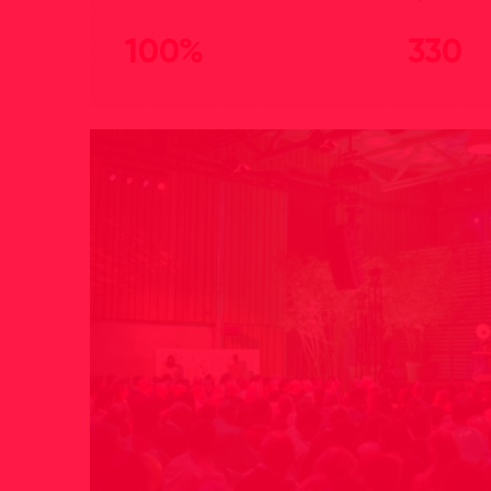
100%
330