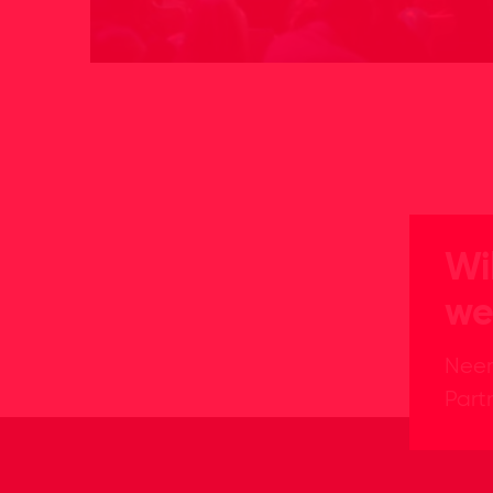
Wi
we
Neem
Partn