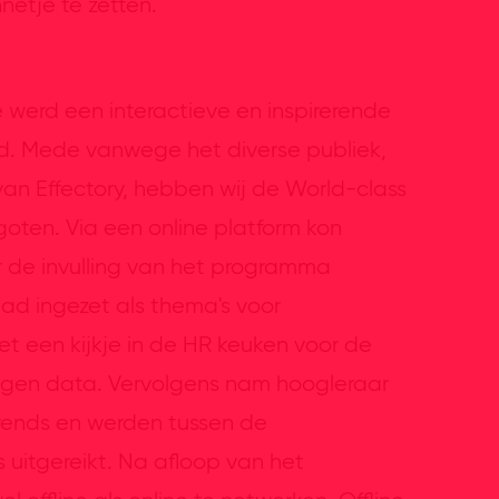
netje te zetten.
werd een interactieve en inspirerende
d. Mede vanwege het diverse publiek,
an Effectory, hebben wij de World-class
goten. Via een online platform kon
de invulling van het programma
ad ingezet als thema's voor
et een kijkje in de HR keuken voor de
igen data. Vervolgens nam hoogleraar
trends en werden tussen de
tgereikt. Na afloop van het