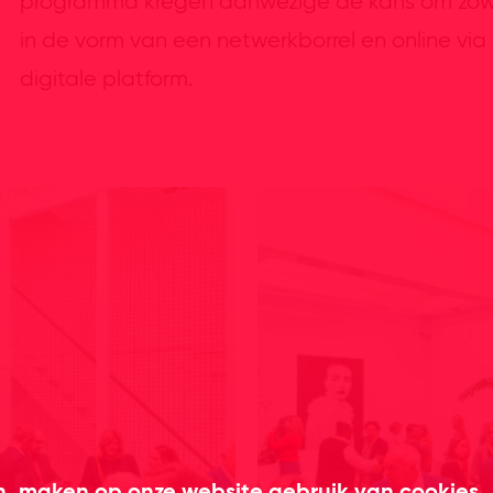
programma kregen aanwezige de kans om zowel o
in de vorm van een netwerkborrel en online vi
digitale platform.