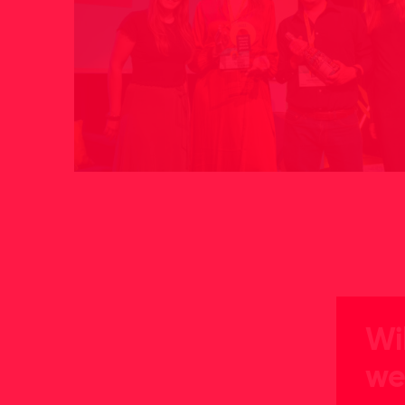
Wi
we