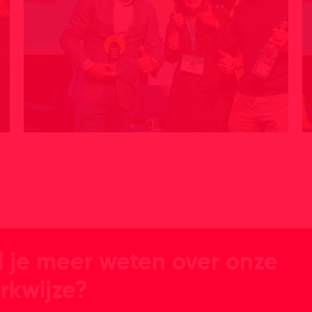
l je meer weten over onze
rkwijze?