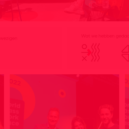
Wat we hebben gedaan
nwezigen