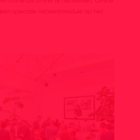
ffline als online te netwerken. Offline
a een speciale netwerkmodule op het