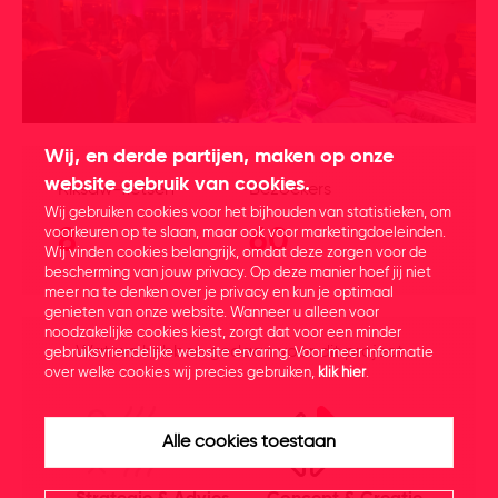
Wij, en derde partijen, maken op onze
website gebruik van cookies.
Riksaw-fietsen
Bezoekers
Wij gebruiken cookies voor het bijhouden van statistieken, om
voorkeuren op te slaan, maar ook voor marketingdoeleinden.
8
60
Wij vinden cookies belangrijk, omdat deze zorgen voor de
bescherming van jouw privacy. Op deze manier hoef jij niet
meer na te denken over je privacy en kun je optimaal
genieten van onze website. Wanneer u alleen voor
noodzakelijke cookies kiest, zorgt dat voor een minder
Wat we hebben gedaan voor dit project
gebruiksvriendelijke website ervaring. Voor meer informatie
over welke cookies wij precies gebruiken,
klik hier
.
Alle cookies toestaan