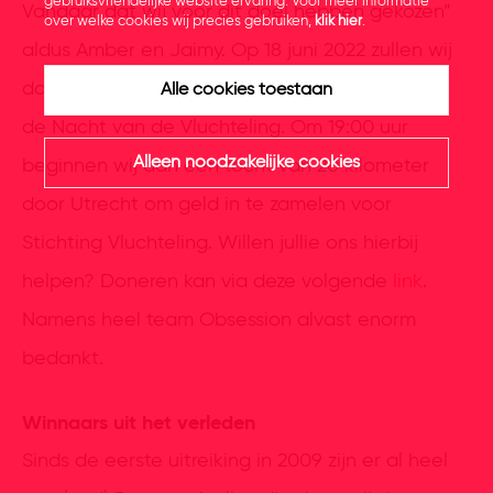
gebruiksvriendelijke website ervaring. Voor meer informatie
Vandaar dat wij voor dit doel hebben gekozen”
over welke cookies wij precies gebruiken,
klik hier
.
aldus Amber en Jaimy. Op 18 juni 2022 zullen wij
dan ook als Team Obsession meelopen tijdens
Alle cookies toestaan
de Nacht van de Vluchteling. Om 19:00 uur
Alleen noodzakelijke cookies
beginnen wij aan een tocht van 20 kilometer
door Utrecht om geld in te zamelen voor
Stichting Vluchteling. Willen jullie ons hierbij
helpen? Doneren kan via deze volgende
link
.
Namens heel team Obsession alvast enorm
bedankt.
Winnaars uit het verleden
Sinds de eerste uitreiking in 2009 zijn er al heel