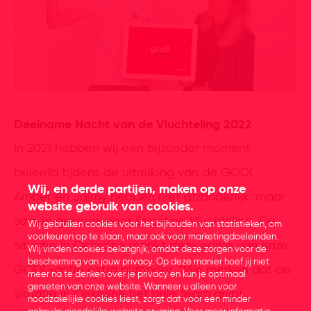
Deelname Nacht van de Vluchteling 2022
In 2021 hebben wij een bijzonder moment
beleefd tijdens de uitreiking van de GODL.
Wij, en derde partijen, maken op onze
Amber en Jaimy hebben niet afzonderlijk, maar
website gebruik van cookies.
samen gekozen voor Stichting Vluchteling. De
Wij gebruiken cookies voor het bijhouden van statistieken, om
voorkeuren op te slaan, maar ook voor marketingdoeleinden.
situatie in Oekraïne maakt deze editie van onze
Wij vinden cookies belangrijk, omdat deze zorgen voor de
bescherming van jouw privacy. Op deze manier hoef jij niet
GODL-actie extra bijzonder. “We merken dat de
meer na te denken over je privacy en kun je optimaal
genieten van onze website. Wanneer u alleen voor
situatie in Oekraïne het hele team grijpt.
noodzakelijke cookies kiest, zorgt dat voor een minder