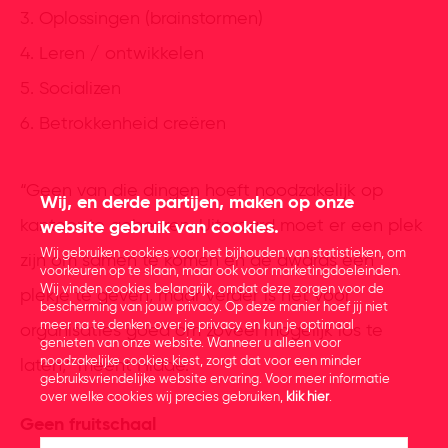
3. Oplossingen (brainstormen)
4. Leren / ontwikkelen
5. Socializen
6. Betrokkenheid creëren
“Geen van die dingen hoeft noodzakelijk op
Wij, en derde partijen, maken op onze
kantoor te gebeuren. Uiteraard moet er een plek
website gebruik van cookies.
Wij gebruiken cookies voor het bijhouden van statistieken, om
zijn om samen te komen en de awards een
voorkeuren op te slaan, maar ook voor marketingdoeleinden.
Wij vinden cookies belangrijk, omdat deze zorgen voor de
plekje te geven, maar verder is het voor
bescherming van jouw privacy. Op deze manier hoef jij niet
meer na te denken over je privacy en kun je optimaal
organisaties goed om zoveel mogelijk los te
genieten van onze website. Wanneer u alleen voor
noodzakelijke cookies kiest, zorgt dat voor een minder
laten,” meent Hidde.
gebruiksvriendelijke website ervaring. Voor meer informatie
over welke cookies wij precies gebruiken,
klik hier
.
Geen fruitschaal