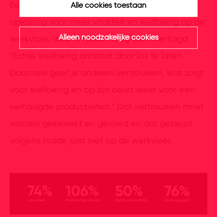
Een fruitschaal of personal training is niet de
Alle cookies toestaan
oplossing voor meer vitaliteit en wellbeing op de
Alleen noodzakelijke cookies
werkvloer, daar is Hidde heilig van overtuigd.
“Echte wellbeing ontstaat door los te laten.
Daarmee geef je anderen vertrouwen, wat zorgt
voor wellbeing en op zijn beurt weer voor een
verhoogde productiviteit.” Dat vertrouwen moet
worden gekweekt en gevoed en dat gebeurt
volgens Hidde juist niet op de werkvloer.