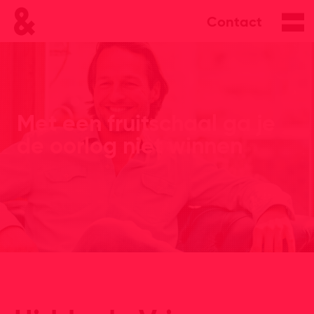
Contact
Met een fruitschaal ga je
de oorlog niet winnen