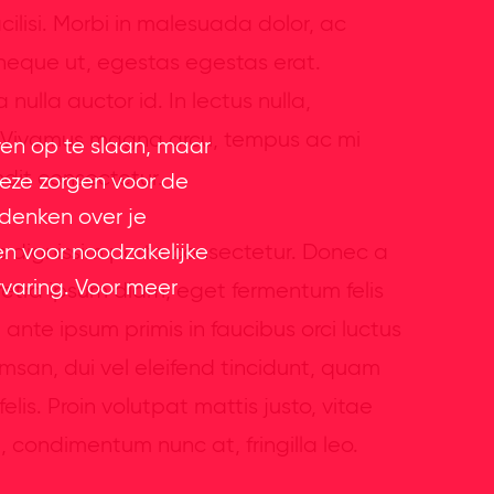
cilisi. Morbi in malesuada dolor, ac
d neque ut, egestas egestas erat.
nulla auctor id. In lectus nulla,
o. Vivamus magna arcu, tempus ac mi
ren op te slaan, maar
ndit consectetur.
eze zorgen voor de
 denken over je
en voor noodzakelijke
s dignissim porta consectetur. Donec a
rvaring. Voor meer
retra ipsum diam, eget fermentum felis
ante ipsum primis in faucibus orci luctus
msan, dui vel eleifend tincidunt, quam
elis. Proin volutpat mattis justo, vitae
, condimentum nunc at, fringilla leo.