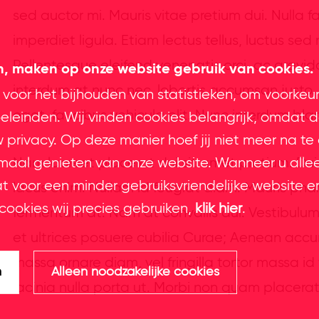
sed auctor mi. Mauris vitae pretium dui. Nulla fa
imperdiet ligula. Etiam lectus tellus, luctus se
Pellentesque eleifend venenatis orci, ac gravida 
en, maken op onze website gebruik van cookies.
interdum at nunc nec, lobortis accumsan just
 voor het bijhouden van statistieken, om voorkeu
eget, faucibus vehicula elit. Nunc interdum bla
leinden. Wij vinden cookies belangrijk, omdat d
privacy. Op deze manier hoef jij niet meer na te
imaal genieten van onze website. Wanneer u alle
Nam laoreet placerat dui sit amet pretium. Dui
at voor een minder gebruiksvriendelijke website e
lacus enim. Nullam id feugiat diam. Mauris pha
cookies wij precies gebruiken,
klik hier
.
fermentum at. Nam at convallis dui. Vestibulum 
et ultrices posuere cubilia Curae; Aenean accu
massa ornare diam, vel fringilla tortor massa id f
n
Alleen noodzakelijke cookies
lacinia nulla porta ut. Morbi non quam placerat