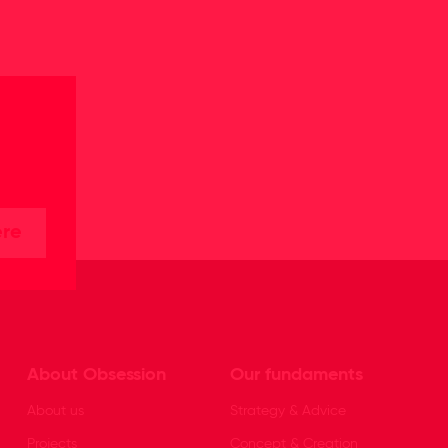
ere
About Obsession
Our fundaments
About us
Strategy & Advice
Projects
Concept & Creation