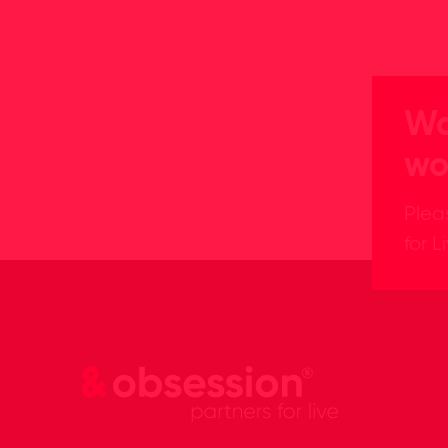
Wa
wo
Plea
for L