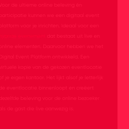
Voor de ultieme online beleving én
participatie kunnen we een digitaal event
platform voor je inrichten. Ideaal voor een
hybride evenement
dat bestaat uit live en
online elementen. Daarvoor hebben we het
Digital Event Platform ontwikkeld. Een
virtuele kopie van de gekozen eventlocatie
of je eigen kantoor. Het lijkt alsof je letterlijk
de eventlocatie binnenloopt en creëert
dezelfde beleving voor de online bezoeker
als de gast die live aanwezig is.