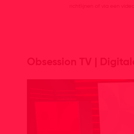
richtlijnen of via een video
Obsession TV | Digita
Accepteer
onze cookies
om deze inhoud te kunne