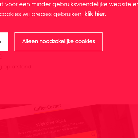
at voor een minder gebruiksvriendelijke website e
cookies wij precies gebruiken,
klik hier
.
s
n
Alleen noodzakelijke cookies
g
g op afstand