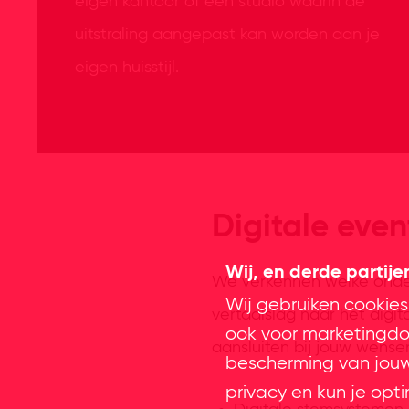
eigen kantoor of een studio waarin de
uitstraling aangepast kan worden aan je
eigen huisstijl.
Digitale eve
Wij, en derde partij
We verkennen welke onder
Wij gebruiken cookies
vertaalslag naar het digit
ook voor marketingdoe
aansluiten bij jouw wense
bescherming van jouw 
privacy en kun je opt