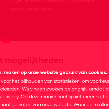
vragen te beantwoorden en face-to-face
gesprekken te voeren.
nt mogelijkheden
en, maken op onze website gebruik van cookies.
delen van jouw programma zich lenen voor online en
 voor het bijhouden van statistieken, om voorkeu
ale platform. Daarbij kunnen we verschillende facilite
leinden. Wij vinden cookies belangrijk, omdat d
n en doelstellingen. Denk daarbij aan:
privacy. Op deze manier hoef jij niet meer na te
imaal genieten van onze website. Wanneer u alle