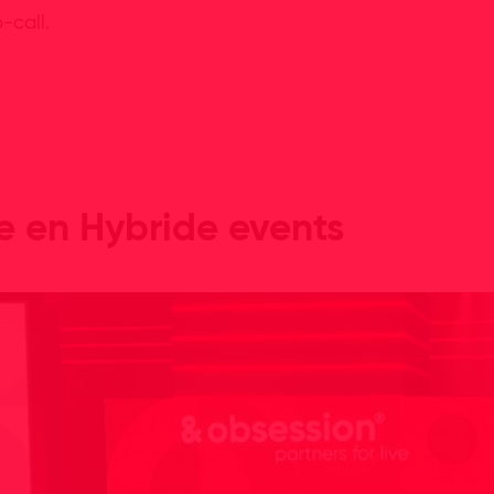
-call.
le en Hybride events
n bekijken.