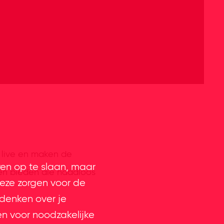
 live en maken de
ren op te slaan, maar
iten bieden die naadloos
eze zorgen voor de
 denken over je
en voor noodzakelijke